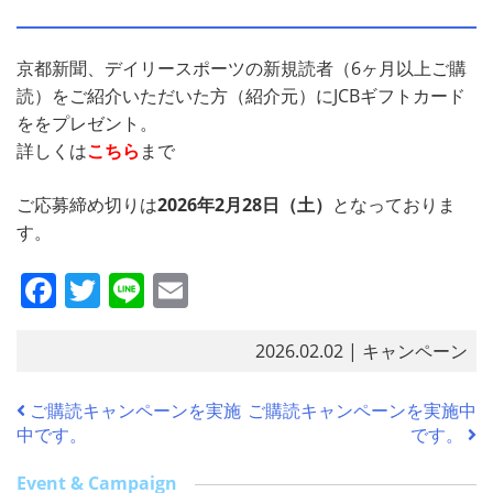
京都新聞、デイリースポーツの新規読者（6ヶ月以上ご購
読）をご紹介いただいた方（紹介元）にJCBギフトカード
ををプレゼント。
詳しくは
こちら
まで
ご応募締め切りは
2026年2月28日（土
）
となっておりま
す。
F
T
Li
E
a
w
n
m
c
itt
e
ai
2026.02.02
| キャンペーン
e
er
l
ご購読キャンペーンを実施
ご購読キャンペーンを実施中
b
中です。
です。
o
Event & Campaign