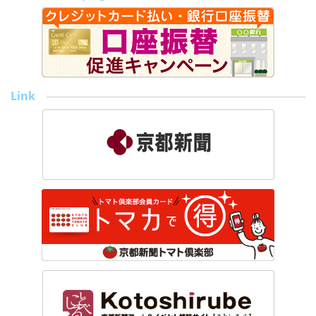
o
k
Link