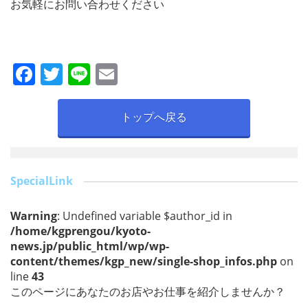
お気軽にお問い合わせください
F
T
Li
E
a
w
n
m
c
itt
e
ai
トップへ戻る
e
er
l
b
o
SpecialLink
o
Warning
: Undefined variable $author_id in
k
/home/kgprengou/kyoto-
news.jp/public_html/wp/wp-
content/themes/kgp_new/single-shop_infos.php
on
line
43
このページにあなたのお店やお仕事を紹介しませんか？