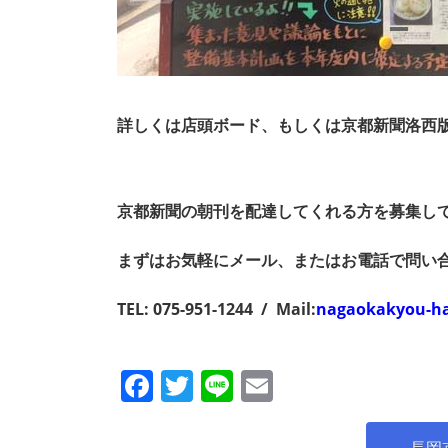
詳しくは店頭ボード、もしくは京都新聞洛西
京都新聞の朝刊を配達してくれる方を募集し
まずはお気軽にメール、またはお電話で問い
TEL: 075-951-1244 / Mail:
nagaokakyou-h
F
T
Li
E
a
w
n
m