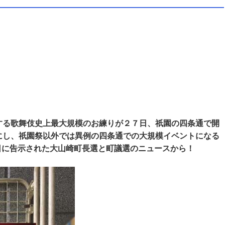
する歌舞伎史上最大規模のお練りが２７日、祇園の四条通で開
にし、祇園祭以外では異例の四条通での大規模イベントになる
日に告示された大山崎町長選と町議選のニュースから！