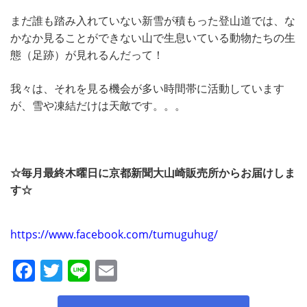
まだ誰も踏み入れていない新雪が積もった登山道では、な
かなか見ることができない山で生息いている動物たちの生
態（足跡）が見れるんだって！
我々は、それを見る機会が多い時間帯に活動しています
が、雪や凍結だけは天敵です。。。
☆毎月最終木曜日に京都新聞大山崎販売所からお届けしま
す☆
https://www.facebook.com/tumuguhug/
F
T
Li
E
a
w
n
m