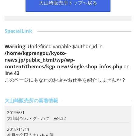
c
itt
e
ai
大山崎販売所トップへ戻る
e
er
l
b
o
SpecialLink
o
Warning
: Undefined variable $author_id in
k
/home/kgprengou/kyoto-
news.jp/public_html/wp/wp-
content/themes/kgp_new/single-shop_infos.php
on
line
43
このページにあなたのお店やお仕事を紹介しませんか？
大山崎販売所の新着情報
2019/6/1
大山崎ツム・グ・ハグ Vol.32
2018/11/11
今月の全国うまいもん便