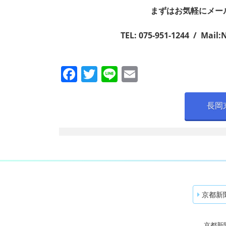
まずはお気軽にメー
TEL: 075-951-1244 / Mai
F
T
Li
E
a
w
n
m
c
itt
e
ai
長岡
e
er
l
b
o
o
k
京都新
京都新