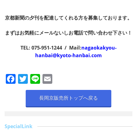
京都新聞の夕刊を配達してくれる方を募集しております。
まずはお気軽にメールないしお電話で問い合わせ下さい！
TEL: 075-951-1244 / Mail:
nagaokakyou-
hanbai@kyoto-hanbai.com
F
T
Li
E
a
w
n
m
c
itt
e
ai
長岡京販売所トップへ戻る
e
er
l
b
o
SpecialLink