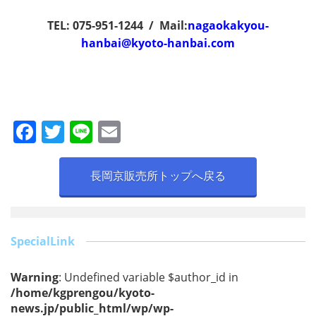
TEL: 075-951-1244 / Mail:
nagaokakyou-
hanbai@kyoto-hanbai.com
F
T
Li
E
a
w
n
m
c
itt
e
ai
長岡京販売所トップへ戻る
e
er
l
b
o
SpecialLink
o
Warning
: Undefined variable $author_id in
k
/home/kgprengou/kyoto-
news.jp/public_html/wp/wp-