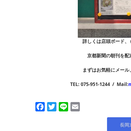
詳しくは店頭ボード、
京都新聞の朝刊を配
まずはお気軽にメール
TEL: 075-951-1244 / Mail:
F
T
Li
E
a
w
n
m
c
itt
e
ai
長岡