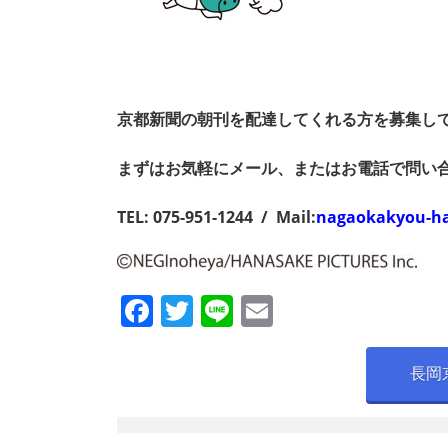
京都新聞の朝刊を配達してくれる方を募集し
まずはお気軽にメール、またはお電話で問い
TEL: 075-951-1244 / Mail:
nagaokakyou-h
F
T
Li
E
a
w
n
m
c
itt
e
ai
長岡
e
er
l
b