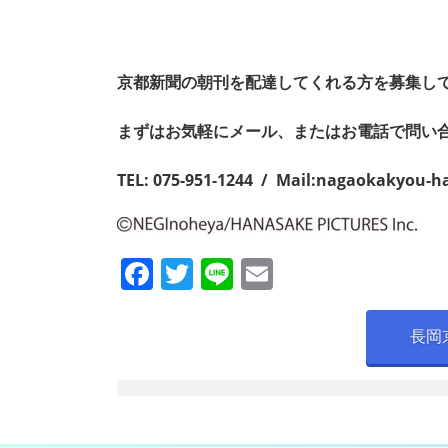
京都新聞の朝刊を配達してくれる方を募集し
まずはお気軽にメール、またはお電話で問い
TEL: 075-951-1244 / Mail:
nagaokakyou-h
F
T
Li
E
a
w
n
m
c
itt
e
ai
長岡
e
er
l
b
o