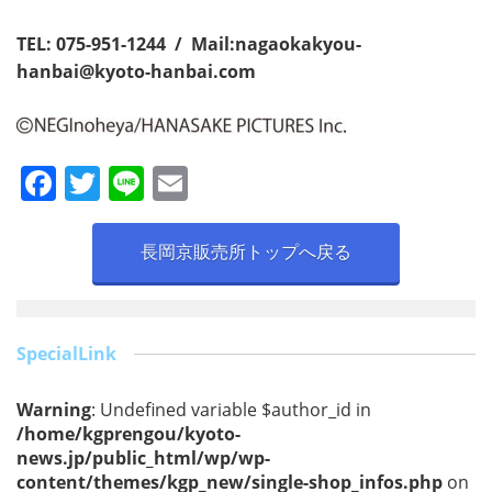
TEL: 075-951-1244 / Mail:
nagaokakyou-
hanbai@kyoto-hanbai.com
F
T
Li
E
a
w
n
m
c
itt
e
ai
長岡京販売所トップへ戻る
e
er
l
b
o
SpecialLink
o
Warning
: Undefined variable $author_id in
k
/home/kgprengou/kyoto-
news.jp/public_html/wp/wp-
content/themes/kgp_new/single-shop_infos.php
on