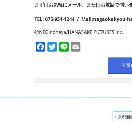
まずはお気軽にメール、またはお電話で問い
TEL: 075-951-1244 / Mail:
nagaokakyou-h
F
T
Li
E
a
w
n
m
c
itt
e
ai
長岡
e
er
l
b
o
o
k
京都新