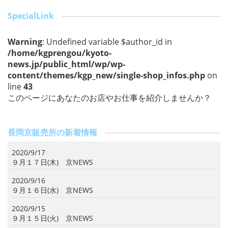
b
o
SpecialLink
o
Warning
: Undefined variable $author_id in
k
/home/kgprengou/kyoto-
news.jp/public_html/wp/wp-
content/themes/kgp_new/single-shop_infos.php
on
line
43
このページにあなたのお店やお仕事を紹介しませんか？
長岡京販売所の新着情報
2020/9/17
９月１７日(木) 京NEWS
2020/9/16
９月１６日(水) 京NEWS
2020/9/15
９月１５日(火) 京NEWS