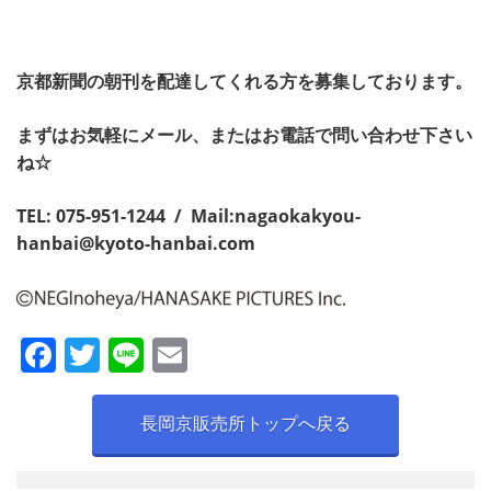
京都新聞の朝刊を配達してくれる方を募集しております。
まずはお気軽にメール、またはお電話で問い合わせ下さい
ね☆
TEL: 075-951-1244 / Mail:
nagaokakyou-
hanbai@kyoto-hanbai.com
F
T
Li
E
a
w
n
m
c
itt
e
ai
長岡京販売所トップへ戻る
e
er
l