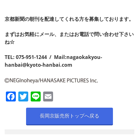
京都新聞の朝刊を配達してくれる方を募集しております。
まずはお気軽にメール、またはお電話で問い合わせ下さい
ね☆
TEL: 075-951-1244 / Mail:
nagaokakyou-
hanbai@kyoto-hanbai.com
F
T
Li
E
a
w
n
m
c
itt
e
ai
長岡京販売所トップへ戻る
e
er
l
b