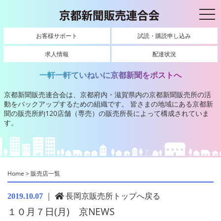
toggl
お客様サポート
試読・購読申し込み
求人情報
配達状況
一軒一軒ていねいに京都新聞をポストへ
京都新聞販売連合会は、京都府内・滋賀県内の京都新聞販売所の活
動をバックアップするための組織です。
皆さまの地域にある京都新
聞の販売所約120店舗（専売）の販売所長によって構成されていま
す。
Home
>
販売店一覧
｜
長岡京販売所トップへ戻る
2019.10.07
１０月７日(月) 京NEWS