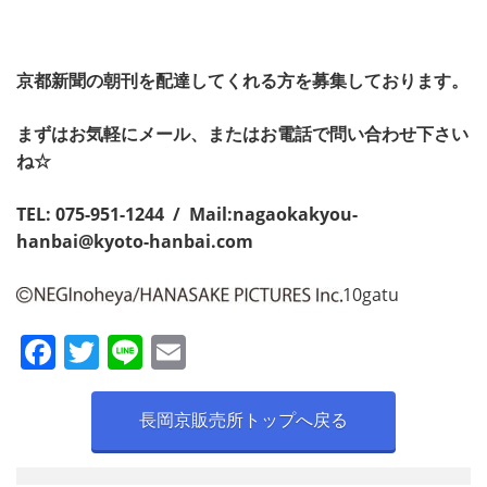
京都新聞の朝刊を配達してくれる方を募集しております。
まずはお気軽にメール、またはお電話で問い合わせ下さい
ね☆
TEL: 075-951-1244 / Mail:
nagaokakyou-
hanbai@kyoto-hanbai.com
10gatu
F
T
Li
E
a
w
n
m
c
itt
e
ai
長岡京販売所トップへ戻る
e
er
l