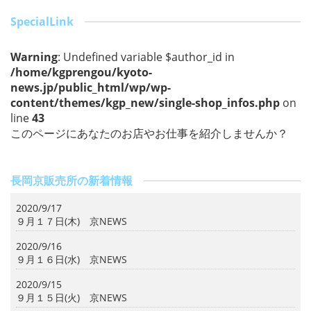
b
o
SpecialLink
o
Warning
: Undefined variable $author_id in
k
/home/kgprengou/kyoto-
news.jp/public_html/wp/wp-
content/themes/kgp_new/single-shop_infos.php
on
line
43
このページにあなたのお店やお仕事を紹介しませんか？
長岡京販売所の新着情報
2020/9/17
９月１７日(木) 京NEWS
2020/9/16
９月１６日(水) 京NEWS
2020/9/15
９月１５日(火) 京NEWS