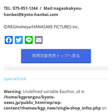
TEL: 075-951-1244 / Mail:
nagaokakyou-
hanbai@kyoto-hanbai.com
F
T
Li
E
a
w
n
m
c
itt
e
ai
長岡京販売所トップへ戻る
e
er
l
b
o
SpecialLink
o
Warning
: Undefined variable $author_id in
k
/home/kgprengou/kyoto-
news.jp/public_html/wp/wp-
content/themes/kgp_new/single-shop_infos.php
on