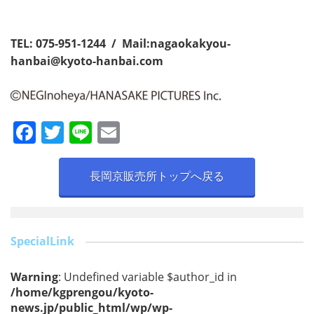
TEL:
075-951-1244 / Mail:
nagaokakyou-
hanbai@kyoto-hanbai.com
F
T
Li
E
a
w
n
m
c
itt
e
ai
長岡京販売所トップへ戻る
e
er
l
b
o
SpecialLink
o
Warning
: Undefined variable $author_id in
k
/home/kgprengou/kyoto-
news.jp/public_html/wp/wp-