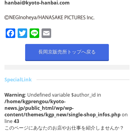
hanbai@kyoto-hanbai.com
F
T
Li
E
a
w
n
m
c
itt
e
ai
長岡京販売所トップへ戻る
e
er
l
b
o
SpecialLink
o
Warning
: Undefined variable $author_id in
k
/home/kgprengou/kyoto-
news.jp/public_html/wp/wp-
content/themes/kgp_new/single-shop_infos.php
on
line
43
このページにあなたのお店やお仕事を紹介しませんか？