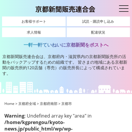
toggl
お客様サポート
試読・購読申し込み
求人情報
配達状況
一軒一軒ていねいに京都新聞をポストへ
京都新聞販売連合会は、京都府内・滋賀県内の京都新聞販売所の活
動をバックアップするための組織です。
皆さまの地域にある京都新
聞の販売所約120店舗（専売）の販売所長によって構成されていま
す。
Home
>
京都府全域
>
京都府南部
>
京都市
Warning
: Undefined array key "area" in
/home/kgprengou/kyoto-
news.jp/public_html/wp/wp-