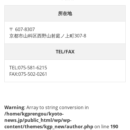
所在地
〒 607-8307
京都市山科区西野山射庭ノ上町307-8
TEL/FAX
TEL:075-581-6215
FAX:075-502-0261
Warning
: Array to string conversion in
/home/kgprengou/kyoto-
news.jp/public_html/wp/wp-
content/themes/kgp_new/author.php
on line
190