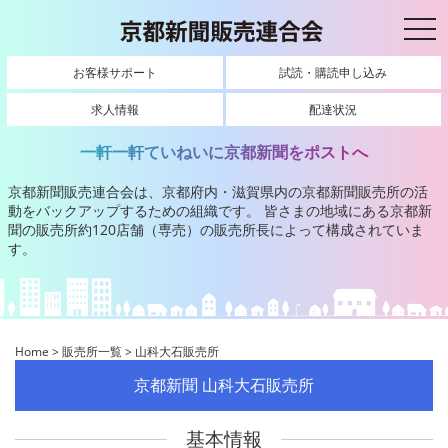
toggl
お客様サポート
試読・購読申し込み
求人情報
配達状況
一軒一軒ていねいに京都新聞をポストへ
京都新聞販売連合会は、京都府内・滋賀県内の京都新聞販売所の活
動をバックアップするための組織です。
皆さまの地域にある京都新
聞の販売所約120店舗（専売）の販売所長によって構成されていま
す。
Home
>
販売所一覧
>
山科大石販売所
京都新聞 山科大石販売所
基本情報