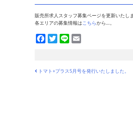
販売所求人スタッフ募集ページを更新いたし
各エリアの募集情報は
こちら
から…。
F
T
Li
E
a
w
n
m
c
itt
e
ai
e
er
l
トマト+プラス5月号を発行いたしました。
b
o
o
k