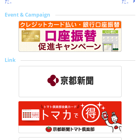
た。
た。
o
Event & Campaign
o
k
Link