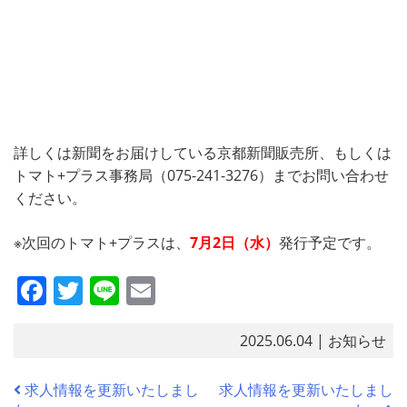
詳しくは新聞をお届けしている京都新聞販売所、もしくは
トマト+プラス事務局（075-241-3276）までお問い合わせ
ください。
※次回のトマト+プラスは、
7
月2日（水）
発行予定です。
F
T
Li
E
a
w
n
m
c
itt
e
ai
2025.06.04
| お知らせ
e
er
l
求人情報を更新いたしまし
求人情報を更新いたしまし
b