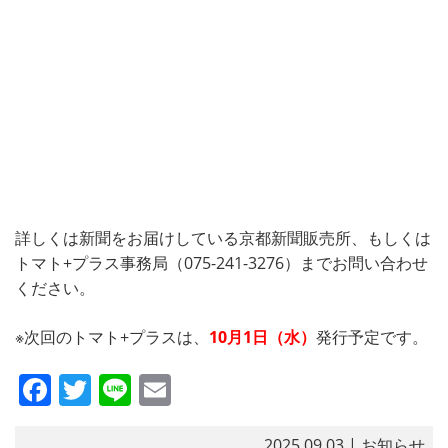
詳しくは新聞をお届けしている京都新聞販売所、もしくは
トマト+プラス事務局（075-241-3276）までお問い合わせ
ください。
※次回のトマト+プラスは、
10
月1日（水）
発行予定です。
F
T
Li
E
a
w
n
m
2025.09.03
| お知らせ