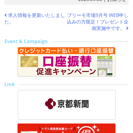
c
itt
e
ai
e
er
l
求人情報を更新いたしまし
プリーモ市場9月号 WEB申し
b
た。
込みの方限定！プレゼント企
o
画実施中です。
o
Event & Campaign
k
Link