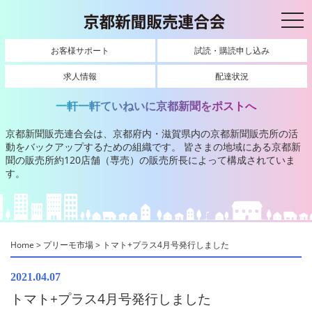
toggl
お客様サポート
試読・購読申し込み
求人情報
配達状況
一軒一軒ていねいに京都新聞をポストへ
京都新聞販売連合会は、京都府内・滋賀県内の京都新聞販売所の活
動をバックアップするための組織です。
皆さまの地域にある京都新
聞の販売所約120店舗（専売）の販売所長によって構成されていま
す。
Home
>
プリーモ市場
>
トマト+プラス4月号発行しました
プリーモ市場
2021.04.07
トマト+プラス4月号発行しました