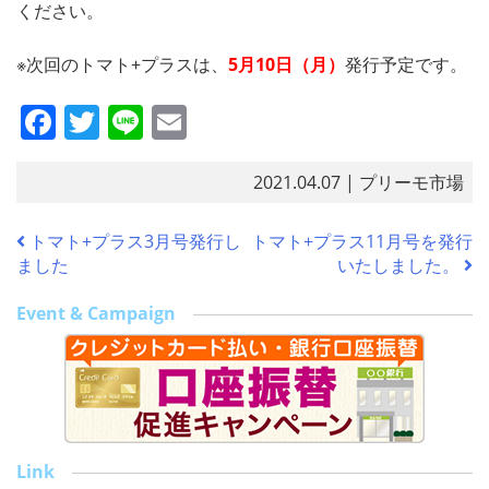
ください。
※次回のトマト+プラスは、
5月10日（月）
発行予定です。
F
T
Li
E
a
w
n
m
c
itt
e
ai
2021.04.07
| プリーモ市場
e
er
l
トマト+プラス3月号発行し
トマト+プラス11月号を発行
b
ました
いたしました。
o
Event & Campaign
o
k
Link