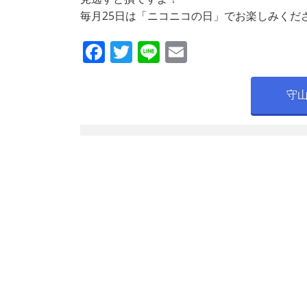
毎月25日は「ニコニコの日」でお楽しみくだ
F
T
Li
E
a
w
n
m
c
itt
e
ai
守
e
er
l
b
o
o
k