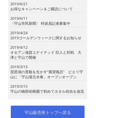
2019/6/21
お得なキャンペーン＆ご購読について
2019/6/11
〈守山市民新聞〉 特派員記者募集中
2019/4/24
2019ゴールデンウィークに関するお知らせ
2019/4/12
オセアン滋賀ユナイテッド 巨人と対戦 大
津と守山で開催
2019/3/15
琵琶湖の景観を生かす“展望風呂” ピエリ守
山に「守山湯元水春」オープンオープン
2019/3/15
守山の物部幼稚園で初めてホタル幼虫を放流
守山販売所トップへ戻る