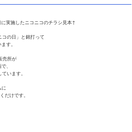
5日に実施したニコニコのチラシ見本↑
ニコの日」と銘打って
います。
販売所が
画で、
しています。
ムに
だくだけです。