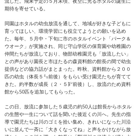
流した。飛来予定の５月末頃、夜空に光るホタルの誕生に
期待を寄せている。
同園はホタルの幼虫放流を通して、地域が好きな子どもに
育ってほしい、環境学習にも役立てようとの願いを込め
た。毎年、５月中・下旬に市のホタルイベント「パーク＆
ウオーク」が実施され、同じ守山学区の保育園や幼稚園の
仲間たちが放流しており、物部幼稚園児も「放流したい」
との声があり園長と市ほたるの森資料館の館長の間で幼虫
提供などの協力話がまとまった。昨秋、資料館から２００
匹の幼虫（体長５㍉前後）をもらい受け園児たちが育てて
きた。約半数が成長（２・５㌢前後）し、放流のため資料
館から50匹を追加してもらった。
この日、放流に参加した５歳児の約50人は館長からホタル
の生態や一生について話を聞いた後近くの川へ。先生の指
導で園児たちは川のゴミを拾い集め、きれいになった川沿
いに並んで一斉に「大きくなってね」と声をかけながら放