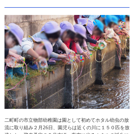
二町町の市立物部幼稚園は園として初めてホタル幼虫の放
流に取り組み２月26日、園児らは近くの川に１５０匹を放