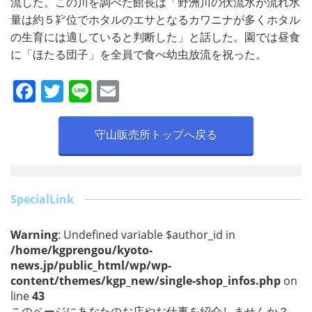
流した。この川を調べた館長は「野洲川の伏流水が流れ水
量は約５㌢位でホタルのエサとなるカワニナが多くホタル
の生育には適していると判断した」と話した。園では昼食
に「ほたる団子」を全員で食べ幼虫放流を祝った。
F
T
Li
E
a
w
n
m
c
itt
e
ai
守山販売所トップへ戻る
e
er
l
b
o
SpecialLink
o
Warning
: Undefined variable $author_id in
k
/home/kgprengou/kyoto-
news.jp/public_html/wp/wp-
content/themes/kgp_new/single-shop_infos.php
on
line
43
このページにあなたのお店やお仕事を紹介しませんか？