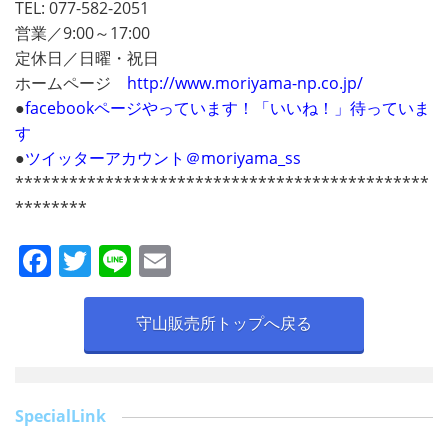
TEL: 077-582-2051
営業／9:00～17:00
定休日／日曜・祝日
ホームページ
http://www.moriyama-np.co.jp/
●
facebookページやっています！「いいね！」待っていま
す
●
ツイッターアカウント＠moriyama_ss
**********************************************
********
F
T
Li
E
a
w
n
m
c
itt
e
ai
守山販売所トップへ戻る
e
er
l
b
o
SpecialLink