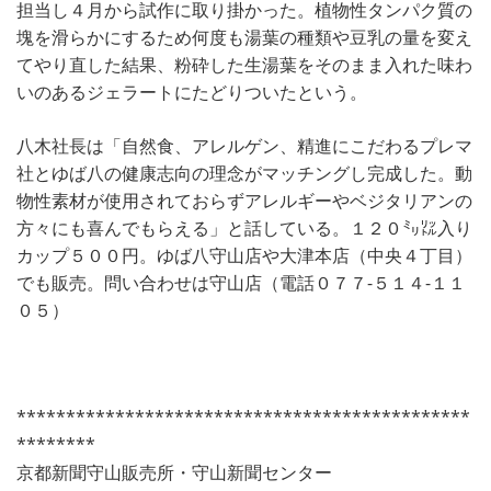
担当し４月から試作に取り掛かった。植物性タンパク質の
塊を滑らかにするため何度も湯葉の種類や豆乳の量を変え
てやり直した結果、粉砕した生湯葉をそのまま入れた味わ
いのあるジェラートにたどりついたという。
八木社長は「自然食、アレルゲン、精進にこだわるプレマ
社とゆば八の健康志向の理念がマッチングし完成した。動
物性素材が使用されておらずアレルギーやベジタリアンの
方々にも喜んでもらえる」と話している。１２０㍉㍑入り
カップ５００円。ゆば八守山店や大津本店（中央４丁目）
でも販売。問い合わせは守山店（電話０７７-５１４-１１
０５）
**********************************************
********
京都新聞守山販売所・守山新聞センター