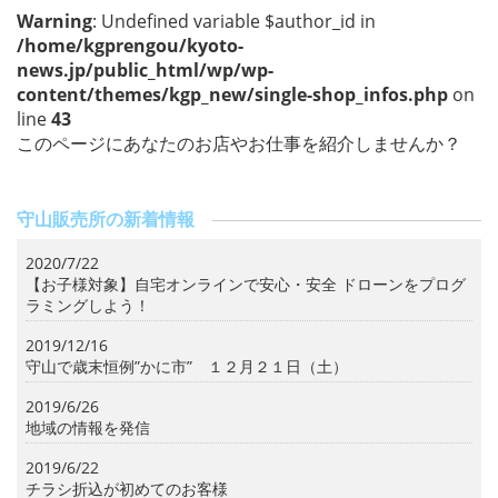
o
Warning
: Undefined variable $author_id in
k
/home/kgprengou/kyoto-
news.jp/public_html/wp/wp-
content/themes/kgp_new/single-shop_infos.php
on
line
43
このページにあなたのお店やお仕事を紹介しませんか？
守山販売所の新着情報
2020/7/22
【お子様対象】自宅オンラインで安心・安全 ドローンをプログ
ラミングしよう！
2019/12/16
守山で歳末恒例”かに市” １２月２１日（土）
2019/6/26
地域の情報を発信
2019/6/22
チラシ折込が初めてのお客様