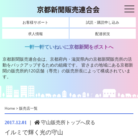
toggl
お客様サポート
試読・購読申し込み
求人情報
配達状況
一軒一軒ていねいに京都新聞をポストへ
京都新聞販売連合会は、京都府内・滋賀県内の京都新聞販売所の活
動をバックアップするための組織です。
皆さまの地域にある京都新
聞の販売所約120店舗（専売）の販売所長によって構成されていま
す。
Home
>
販売店一覧
｜
守山販売所トップへ戻る
2017.12.01
イルミで輝く光の守山