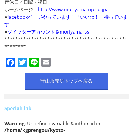
定休日／日曜・祝日
ホームページ
http://www.moriyama-np.co.jp/
●
facebookページやっています！「いいね！」待っていま
す
●
ツイッターアカウント＠moriyama_ss
**********************************************
********
F
T
Li
E
a
w
n
m
c
itt
e
ai
守山販売所トップへ戻る
e
er
l
b
o
SpecialLink
o
Warning
: Undefined variable $author_id in
k
/home/kgprengou/kyoto-