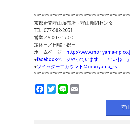
************************************
京都新聞守山販売所・守山新聞センター
TEL: 077-582-2051
営業／9:00～17:00
定休日／日曜・祝日
ホームページ
http://www.moriyama-np.co.
●
facebookページやっています！「いいね
●
ツイッターアカウント＠moriyama_ss
************************************
F
T
Li
E
a
w
n
m
c
itt
e
ai
守
e
er
l
b