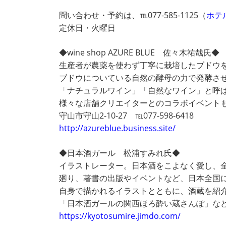
問い合わせ・予約は、℡077-585-1125（
ホテ
定休日・火曜日
◆wine shop AZURE BLUE 佐々木祐哉氏◆
生産者が農薬を使わず丁寧に栽培したブドウ
ブドウについている自然の酵母の力で発酵さ
「ナチュラルワイン」「自然なワイン」と呼
様々な店舗クリエイターとのコラボイベント
守山市守山2-10-27 ℡077-598-6418
http://azureblue.business.site/
◆日本酒ガール 松浦すみれ氏◆
イラストレーター。日本酒をこよなく愛し、
廻り、著書の出版やイベントなど、日本全国
自身で描かれるイラストとともに、酒蔵を紹
「日本酒ガールの関西ほろ酔い蔵さんぽ」な
https://kyotosumire.jimdo.com/