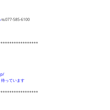
ル
℡077-585-6100
******************
jp/
！」待っています
******************