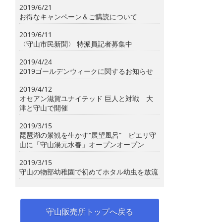
2019/6/21
お得なキャンペーン＆ご購読について
2019/6/11
〈守山市民新聞〉 特派員記者募集中
2019/4/24
2019ゴールデンウィークに関するお知らせ
2019/4/12
オセアン滋賀ユナイテッド 巨人と対戦 大
津と守山で開催
2019/3/15
琵琶湖の景観を生かす“展望風呂” ピエリ守
山に「守山湯元水春」オープンオープン
2019/3/15
守山の物部幼稚園で初めてホタル幼虫を放流
守山販売所トップへ戻る