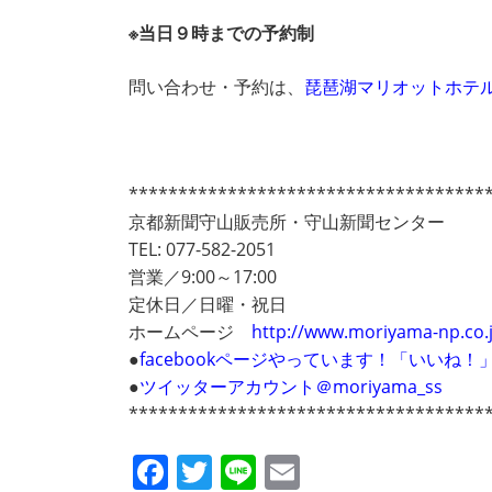
※当日９時までの予約制
問い合わせ・予約は、
琵琶湖マリオットホテ
************************************
京都新聞守山販売所・守山新聞センター
TEL: 077-582-2051
営業／9:00～17:00
定休日／日曜・祝日
ホームページ
http://www.moriyama-np.co.
●
facebookページやっています！「いいね
●
ツイッターアカウント＠moriyama_ss
************************************
F
T
Li
E