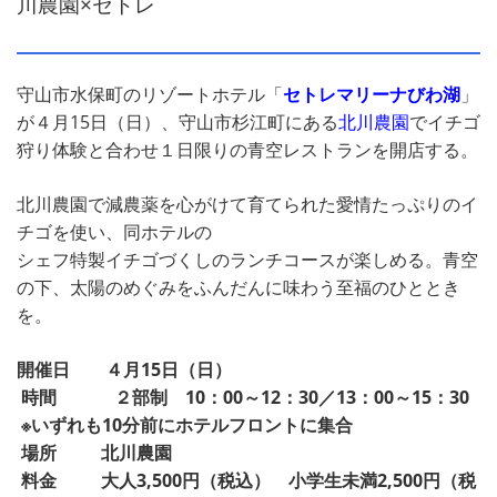
川農園×セトレ
守山市水保町のリゾートホテル「
セトレマリーナびわ湖
」
が４月15日（日）、守山市杉江町にある
北川農園
でイチゴ
狩り体験と合わせ１日限りの青空レストランを開店する。
北川農園で減農薬を心がけて育てられた愛情たっぷりのイ
チゴを使い、同ホテルの
シェフ特製イチゴづくしのランチコースが楽しめる。青空
の下、太陽のめぐみをふんだんに味わう至福のひととき
を。
開催日 ４月15日（日）
時間 ２部制 10：00～12：30／13：00～15：30
※いずれも10分前にホテルフロントに集合
場所 北川農園
料金 大人3,500円（税込） 小学生未満2,500円（税