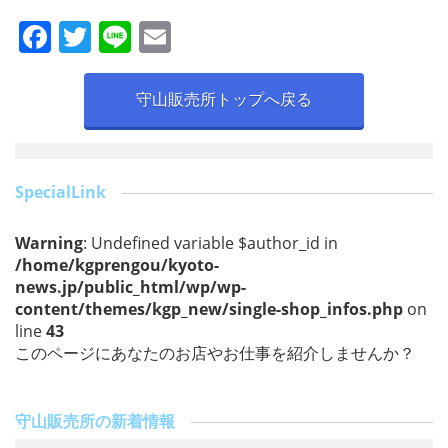
F
T
Li
E
a
w
n
m
c
itt
e
ai
守山販売所トップへ戻る
e
er
l
b
o
SpecialLink
o
Warning
: Undefined variable $author_id in
k
/home/kgprengou/kyoto-
news.jp/public_html/wp/wp-
content/themes/kgp_new/single-shop_infos.php
on
line
43
このページにあなたのお店やお仕事を紹介しませんか？
守山販売所の新着情報