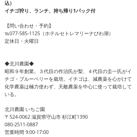
込）
イチゴ狩り、ランチ、持ち帰り1パック付
【問い合わせ・予約】
℡077-585-1125（ホテルセトレマリーナびわ湖）
定休日・火曜日
◆北川農園◆
昭和９年創業。３代目の作治氏が梨、４代目の圭一氏がイ
チゴ・ブルーベリーを栽培。イチゴは、減農薬を心がけて
化学農薬は極力使わず、天敵農薬を中心に使って栽培して
いる。
北川農園 いちご園
〒524-0062 滋賀県守山市 杉江町1390
080-2511-0887
営業時間 9:00-17:00