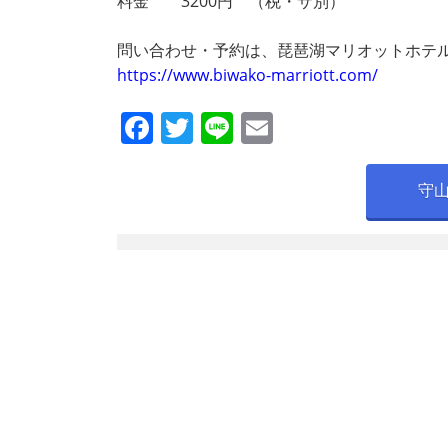
料金 3200円 （税・サ別）
問い合わせ・予約は、琵琶湖マリオットホテル℡07
https://www.biwako-marriott.com/
F
T
Li
E
a
w
n
m
c
itt
e
ai
守
e
er
l
b
o
o
k