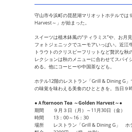
守山市今浜町の琵琶湖マリオットホテルでは９月３日
Harvest～」が始まった。
スイーツは植木鉢風の“ティラミス”や、お月見の
フォトジェニックでユーモアいっぱい。近江
トラウトのクリスピーフリットなど贅沢な秋
レクションは秋のメニューに合わせてスパイ
める。他にコーヒーや中国茶なども。
ホテル12階のレストラン「Grill & Din
の味覚を味わえる美食のひとときを。当日９時
●Ａfternoon Tea ～Golden Harvest～●
期間 ９月３日（月）～11月30日（金）
時間 13：00～16：30
場所 レストラン「Grill & Dining G」 ホ