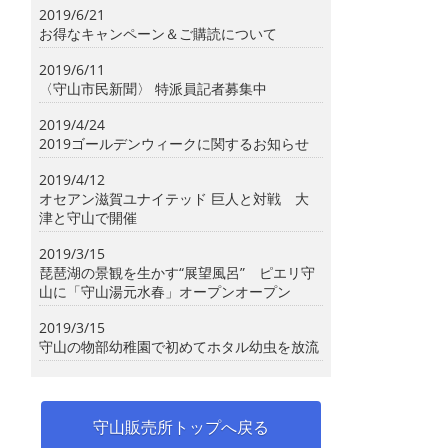
2019/6/21
お得なキャンペーン＆ご購読について
2019/6/11
〈守山市民新聞〉 特派員記者募集中
2019/4/24
2019ゴールデンウィークに関するお知らせ
2019/4/12
オセアン滋賀ユナイテッド 巨人と対戦 大
津と守山で開催
2019/3/15
琵琶湖の景観を生かす“展望風呂” ピエリ守
山に「守山湯元水春」オープンオープン
2019/3/15
守山の物部幼稚園で初めてホタル幼虫を放流
守山販売所トップへ戻る