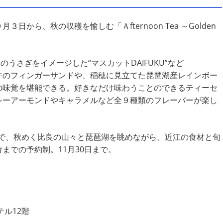
から、秋の収穫を愉しむ「Ａfternoon Tea ～Golden
うさぎをイメージした“マスカットDAIFUKU”など
牛のフィンガーサンドや、稲穂に見立てた琵琶湖産レインボー
の味覚を堪能できる。好きなだけ味わうことのできるティーセ
シーアーモンドやキャラメルなど全９種類のフレーバーが楽し
ing G」で、秋めく比良の山々と琵琶湖を眺めながら、近江の食材と旬
までの予約制。11月30日まで。
テル12階