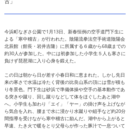
古」
今浜町なぎさ公園で1月13日、新春恒例の空手道門下生に
よる「寒中稽古」が行われた。陰陽流拳法空手術道陰陽会
北辰館（館長・岩井吉隆）に所属する６歳から68歳までの
約30人が参加した。中には初参加した小学生５人も寒さに
負けず琵琶湖に入り心身を鍛えた。
この日は朝から日が差す小春日和に恵まれた。しかし先日
来の寒さで水温は冷たく背後の比良山系の頂には雪が積も
り冬景色。門下生は砂浜で準備体操や空手の基本動作であ
る突きや蹴り、回し蹴りなどして体をほぐしたあと湖中
へ。小学生も加わり「エイ」「ヤー」の掛け声を上げなが
ら気合を入れ、腰まで水に浸かり水蹴りや組手など約20分
間指導を受けながら寒中稽古に励んだ。湖中から上がると
早速、たき火で暖をとり父母らが作った豚汁で一息ついて