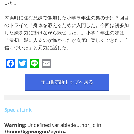
いた。
木浜町に住む兄妹で参加した小学５年生の男の子は３回目
のトライで「身体を鍛えるために入門した。今回は初参加
した妹を気に掛けながら練習した」。小学１年生の妹は
「最初、湖に入るのが怖かったが次第に楽しくできた。自
信もついた」と元気に話した。
F
T
Li
E
a
w
n
m
c
itt
e
ai
守山販売所トップへ戻る
e
er
l
b
o
SpecialLink
o
Warning
: Undefined variable $author_id in
k
/home/kgprengou/kyoto-