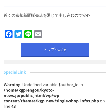
近くの京都新聞販売店を通じて申し込むので安心
F
T
Li
E
a
w
n
m
c
itt
e
ai
トップへ戻る
e
er
l
b
o
SpecialLink
o
Warning
: Undefined variable $author_id in
k
/home/kgprengou/kyoto-
news.jp/public_html/wp/wp-
content/themes/kgp_new/single-shop_infos.php
on
line
43