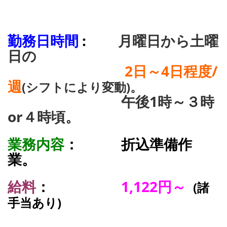
勤務日時間
:
月曜日から土曜
日の
2日～4日程度/
週
(シフトにより変動)。
午後1時～３時
or４時頃。
業務内容
： 折込準備作
業。
給料
：
1,122円～
(諸
手当あり)