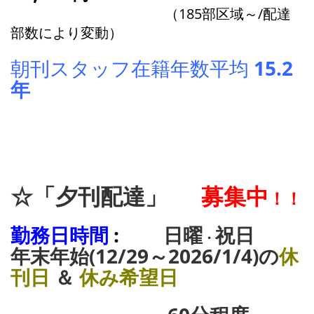
（185部区域～/配達
部数により変動）
朝刊スタッフ在籍年数平均
15.2
年
☆「夕刊配達」
募集中
！！
勤務日時間
:
日曜
祝日
・
年末年始(12/29～2026/1/4)の
休
刊日
＆
休み
希望日