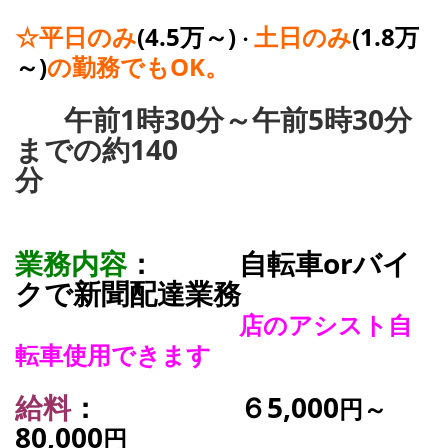
☆
平日のみ
(4.5万～)
土日のみ
(1.8万
・
～)
の勤務でもOK。
午前1時30分～午前5時30分
までの約140
分
業務内容
： 自転車orバイ
クで新聞配達
業務
店のアシスト自
転車使用できます
給料
： ６5,000
円～
80,000
円