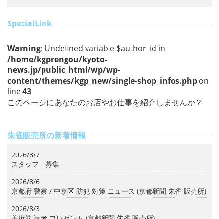
b
o
SpecialLink
o
Warning
: Undefined variable $author_id in
k
/home/kgprengou/kyoto-
news.jp/public_html/wp/wp-
content/themes/kgp_new/single-shop_infos.php
on
line
43
このページにあなたのお店やお仕事を紹介しませんか？
朱雀販売所の新着情報
2026/8/7
スタッフ 募集
2026/8/6
京都府 警察 / 中京区 防犯 対策 ニュース (京都新聞 朱雀 販売所)
2026/8/3
美術券 読者 プレゼント (京都新聞 朱雀 販売所)