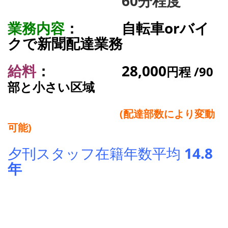
60分程度
業務内容
： 自転車orバイ
クで新聞配達
業務
給料
： 28,000
円程 /90
部と小さい区域
(配達部数により変動
可能)
夕刊スタッフ在籍年数平均
14.8
年