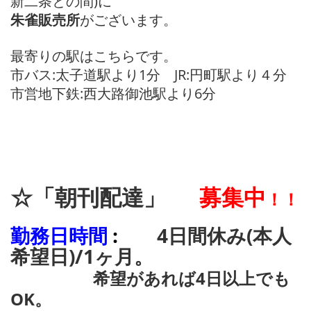
新二条との間)に
朱雀販売所
がございます。
最寄りの駅はこちらです。
市バス:太子道駅より1分 JR:円町駅より４分
市営地下鉄:西大路御池駅より6分
☆「朝刊配達」
募集中
！！
勤務日時間
:
4日間休み(本人
希望日)/1ヶ月。
希望があれば4日以上でも
OK。