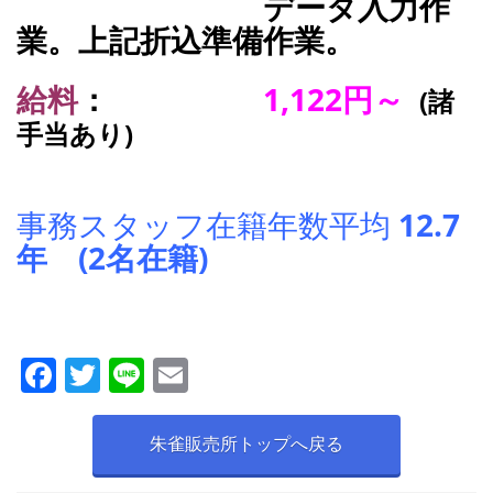
データ入力作
業。上記折込準備作業。
給料
：
1,122円～
(諸
手当あり)
事務スタッフ在籍年数平均
12.7
年 (2名在籍)
F
T
Li
E
a
w
n
m
c
itt
e
ai
朱雀販売所トップへ戻る
e
er
l