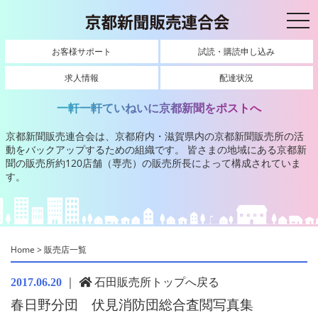
toggl
お客様サポート
試読・購読申し込み
求人情報
配達状況
一軒一軒ていねいに京都新聞をポストへ
京都新聞販売連合会は、京都府内・滋賀県内の京都新聞販売所の活
動をバックアップするための組織です。
皆さまの地域にある京都新
聞の販売所約120店舗（専売）の販売所長によって構成されていま
す。
Home
>
販売店一覧
｜
石田販売所トップへ戻る
2017.06.20
春日野分団 伏見消防団総合査閲写真集