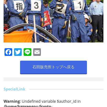
F
T
Li
E
a
w
n
m
c
itt
e
ai
石田販売所トップへ戻る
e
er
l
b
o
SpecialLink
o
Warning
: Undefined variable $author_id in
k
/home/kgprengou/kyoto-