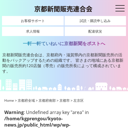
toggl
お客様サポート
試読・購読申し込み
求人情報
配達状況
一軒一軒ていねいに京都新聞をポストへ
京都新聞販売連合会は、京都府内・滋賀県内の京都新聞販売所の活
動をバックアップするための組織です。
皆さまの地域にある京都新
聞の販売所約120店舗（専売）の販売所長によって構成されていま
す。
Home
>
京都府全域
>
京都府南部
>
京都市
>
左京区
Warning
: Undefined array key "area" in
/home/kgprengou/kyoto-
news.jp/public_html/wp/wp-